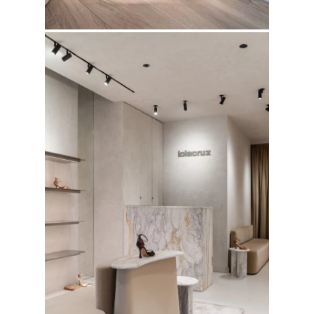
FOTOGRAFÍA
Fotografía de Arquitect
VIDEO
Fotografía de Interiores
DRON
Vivienda
Fotografía Residencial
PERSONAL
Hoteles / Apartame
Fotografía Fase de Eje
PUBLICACIONES
Oficinas