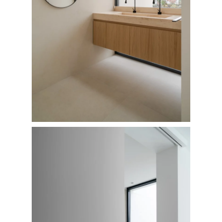
FOTOGRAFÍA
Fotografía de Arquitect
VIDEO
Fotografía de Interiores
DRON
Vivienda
Fotografía Residencial
PERSONAL
Hoteles / Apartame
Fotografía Fase de Eje
PUBLICACIONES
Oficinas
Fotografía de Stand
PRINTS
Retail
SOBRE MÍ