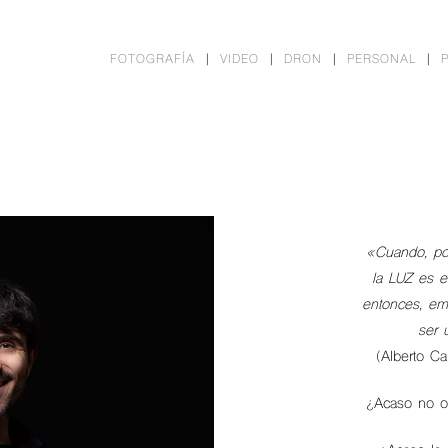
FOTOGRAFÍA
VIDEO
DRON
PERSONAL
«Cuando, por
la LUZ es el
entonces, em
ser 
(Alberto C
¿Acaso no oc