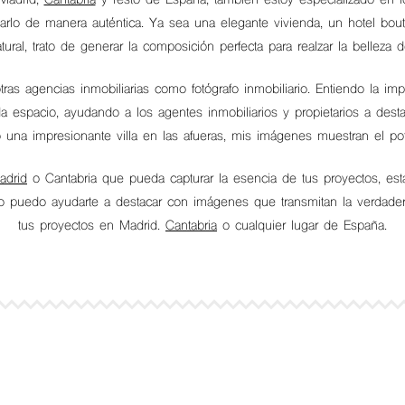
 Madrid,
Cantabria
y resto de España, también estoy especializado en fo
marlo de manera auténtica. Ya sea una elegante vivienda, un hotel bouti
atural, trato de generar la composición perfecta para realzar la belleza
tras agencias inmobiliarias como fotógrafo inmobiliario. Entiendo la i
cada espacio, ayudando a los agentes inmobiliarios y propietarios a de
 una impresionante villa en las afueras, mis imágenes muestran el pot
adrid
o Cantabria que pueda capturar la esencia de tus proyectos, está
 puedo ayudarte a destacar con imágenes que transmitan la verdadera 
tus proyectos en Madrid.
Cantabria
o cualquier lugar de España.