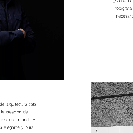
¿Acaso la 
fotografí
necesari
e arquitectura trata
la creación del
mensaje al mundo y
a elegante y pura,