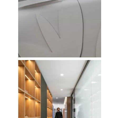
FOTOGRAFÍA
Fotografía de Arquitect
VIDEO
Fotografía de Interiores
DRON
Vivienda
Fotografía Residencial
PERSONAL
Hoteles / Apartame
Fotografía Fase de Eje
PUBLICACIONES
Oficinas
Fotografía de Stand
PRINTS
Retail
SOBRE MÍ
CONTACTO