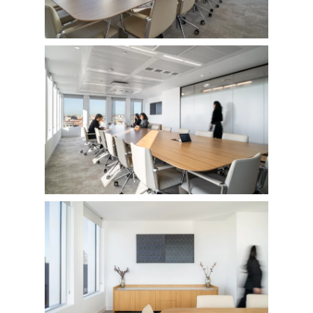
FOTOGRAFÍA
Fotografía de Arquitect
VIDEO
Fotografía de Interiores
DRON
Vivienda
Fotografía Residencial
PERSONAL
Hoteles / Apartame
Fotografía Fase de Eje
PUBLICACIONES
Oficinas
Fotografía de Stand
PRINTS