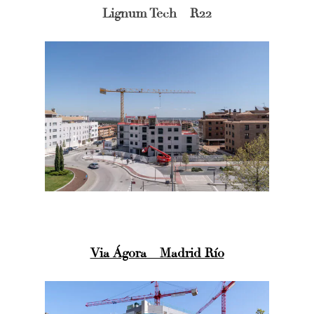
DRON
Lignum Tech – R22
Vivienda
Fotografía Residencial
PERSONAL
Hoteles / Apartame
Fotografía Fase de Eje
PUBLICACIONES
Oficinas
Fotografía de Stand
PRINTS
Retail
SOBRE MÍ
CONTACTO
Via Ágora – Madrid Río