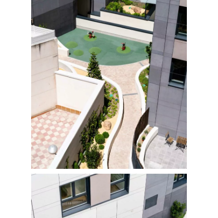
FOTOGRAFÍA
Fotografía de Arquitect
VIDEO
Fotografía de Interiores
DRON
Vivienda
Fotografía Residencial
PERSONAL
Hoteles / Apartame
Fotografía Fase de Eje
PUBLICACIONES
Oficinas
Fotografía de Stand
PRINTS
Retail
SOBRE MÍ
CONTACTO