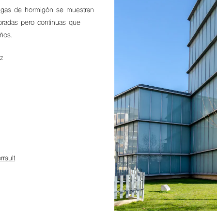
igas de hormigón se muestran
radas pero continuas que
ños.
z
rault