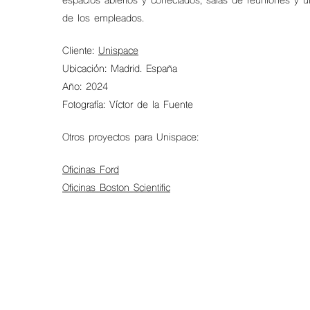
espacios abiertos y conectados, salas de reuniones y u
de los empleados.
Cliente:
Unispace
Ubicación: Madrid. España
Año: 2024
Fotografía: Víctor de la Fuente
Otros proyectos para Unispace:
Oficinas Ford
Oficinas Boston Scientific
Hit enter to search or ESC to close