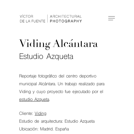
Hit enter to search or ESC to close
Viding Alcántara
Estudio Azqueta
Reportaje fotográfico del centro deportivo
municipal Alcántara. Un trabajo realizado para
Viding y cuyo proyecto fue ejecutado por el
estudio Azqueta
.
Cliente:
Viding
Estudio de arquitectura: Estudio Azqueta
Ubicación: Madrid. España