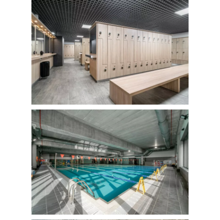
FOTOGRAFÍA
Fotografía de Arquitect
VIDEO
Fotografía de Interiores
DRON
Vivienda
Fotografía Residencial
PERSONAL
Hoteles / Apartame
Fotografía Fase de Eje
PUBLICACIONES
Oficinas
Fotografía de Stand
PRINTS