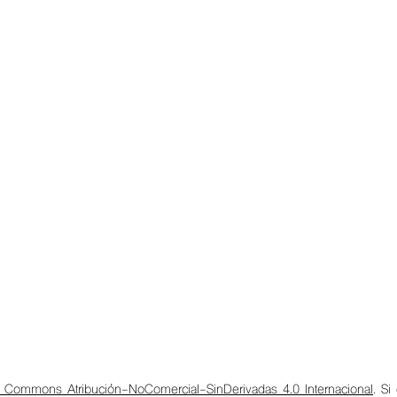
e Commons Atribución-NoComercial-SinDerivadas 4.0 Internacional
. Si