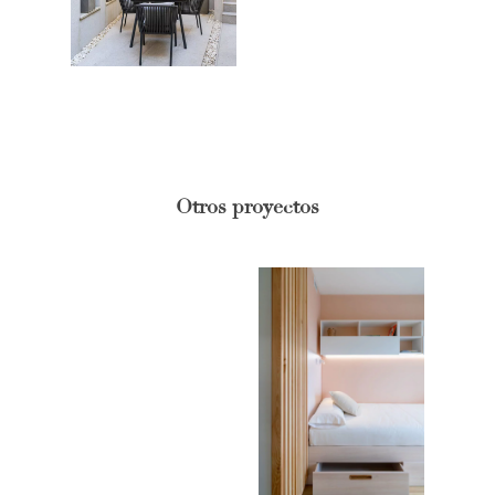
Hoteles / Apartame
Fotografía Fase de Eje
PUBLICACIONES
Oficinas
Fotografía de Stand
PRINTS
Retail
SOBRE MÍ
CONTACTO
Otros proyectos