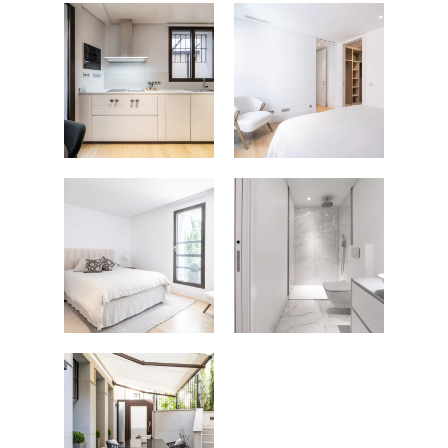
FOTOGRAFÍA
Fotografía de Arquitect
VIDEO
Fotografía de Interiores
DRON
Vivienda
Fotografía Residencial
PERSONAL