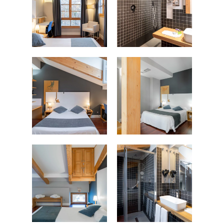
FOTOGRAFÍA
Fotografía de Arquitect
VIDEO
Fotografía de Interiores
DRON
Vivienda
Fotografía Residencial
PERSONAL
Hoteles / Apartame
Fotografía Fase de Eje
PUBLICACIONES
Oficinas
Fotografía de Stand
PRINTS
Retail