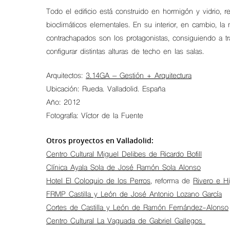
Todo el edificio está construido en hormigón y vidrio, r
bioclimáticos elementales. En su interior, en cambio, l
contrachapados son los protagonistas, consiguiendo a tra
configurar distintas alturas de techo en las salas.
Arquitectos:
3.14GA – Gestión + Arquitectura
Ubicación: Rueda. Valladolid. España
Año: 2012
Fotografía: Víctor de la Fuente
Otros proyectos en Valladolid:
Centro Cultural Miguel Delibes de Ricardo Bofill
Clínica Ayala Sola de José Ramón Sola Alonso
Hit enter to search or ESC to close
Hotel El Coloquio de los Perros,
reforma de
Rivero e H
FRMP Castilla y León de José Antonio Lozano García
Cortes de Castilla y León de Ramón Fernández-Alonso
Centro Cultural La Vaguada de Gabriel Gallegos