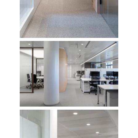
Fotografía de Interiores
DRON
Vivienda
Fotografía Residencial
PERSONAL
Hoteles / Apartame
Fotografía Fase de Eje
PUBLICACIONES
Oficinas
Fotografía de Stand
PRINTS
Retail
SOBRE MÍ
CONTACTO