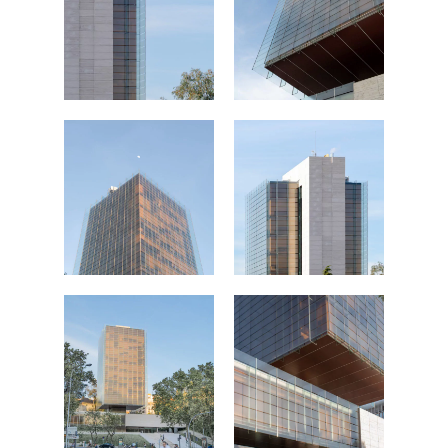
FOTOGRAFÍA
Fotografía de Arquitect
VIDEO
Fotografía de Interiores
DRON
Vivienda
Fotografía Residencial
PERSONAL
Hoteles / Apartame
Fotografía Fase de Eje
PUBLICACIONES
Oficinas
Fotografía de Stand