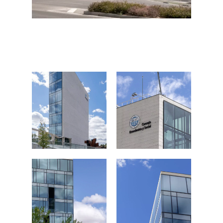
FOTOGRAFÍA
Fotografía de Arquitect
VIDEO
Fotografía de Interiores
DRON
Vivienda
Fotografía Residencial
PERSONAL
Hoteles / Apartame
Fotografía Fase de Eje
PUBLICACIONES
Oficinas
Fotografía de Stand
PRINTS
Retail
SOBRE MÍ
CONTACTO