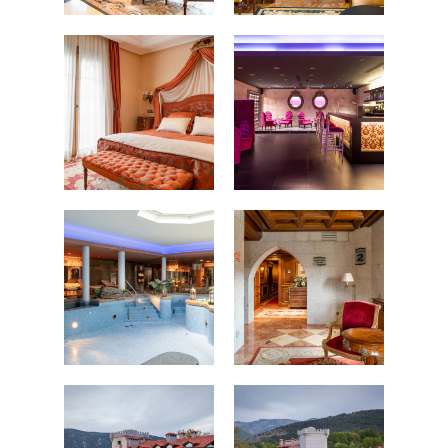
Fotografía de Arquitect
VIDEO
Fotografía de Interiores
DRON
Vivienda
Fotografía Residencial
PERSONAL
Hoteles / Apartame
Fotografía Fase de Eje
PUBLICACIONES
Oficinas
Fotografía de Stand
PRINTS
Retail
SOBRE MÍ
CONTACTO