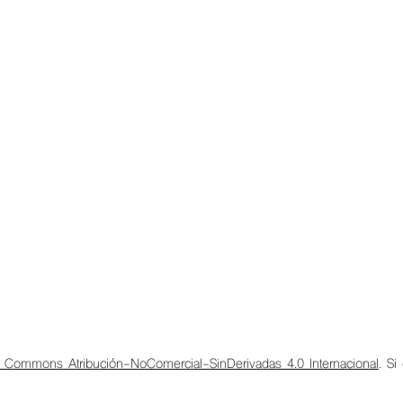
e Commons Atribución-NoComercial-SinDerivadas 4.0 Internacional
. Si