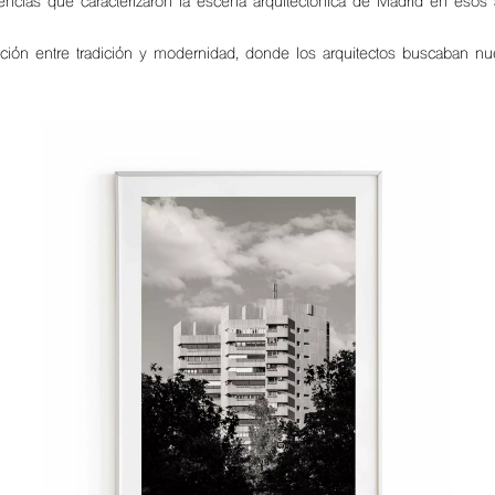
luencias que caracterizaron la escena arquitectónica de Madrid en esos 
racción entre tradición y modernidad, donde los arquitectos buscaba