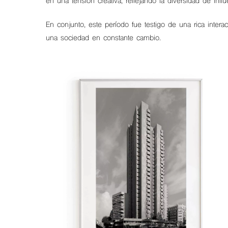
en una tensión creativa, reflejando la diversidad de inf
En conjunto, este período fue testigo de una rica inte
una sociedad en constante cambio.
Hit enter to search or ESC to close