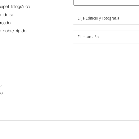
pel fotográfico.
 dorso.
rcado.
sobre rígido.
s
s
s
s
os