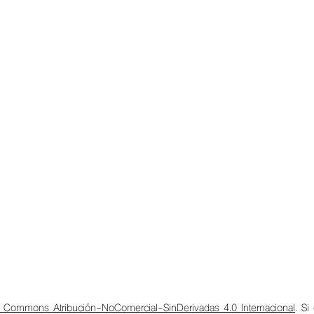
e Commons Atribución-NoComercial-SinDerivadas 4.0 Internacional
. Si