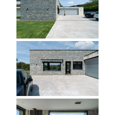
FOTOGRAFÍA
Fotografía de Arquitect
VIDEO
Fotografía de Interiores
DRON
Vivienda
Fotografía Residencial
PERSONAL
Hoteles / Apartame
Fotografía Fase de Eje
PUBLICACIONES
Oficinas
Fotografía de Stand
PRINTS
Retail