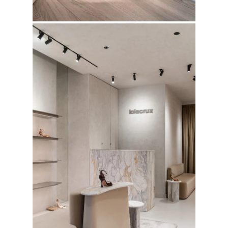
FOTOGRAFÍA
Fotografía de Arquitect
VIDEO
Fotografía de Interiores
DRON
Vivienda
Fotografía Residencial
PERSONAL
Hoteles / Apartame
Fotografía Fase de Eje
PUBLICACIONES
Oficinas