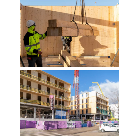
FOTOGRAFÍA
Fotografía de Arquitect
VIDEO
Fotografía de Interiores
DRON
Vivienda
Fotografía Residencial
PERSONAL
Hoteles / Apartame
Fotografía Fase de Eje
PUBLICACIONES
Oficinas