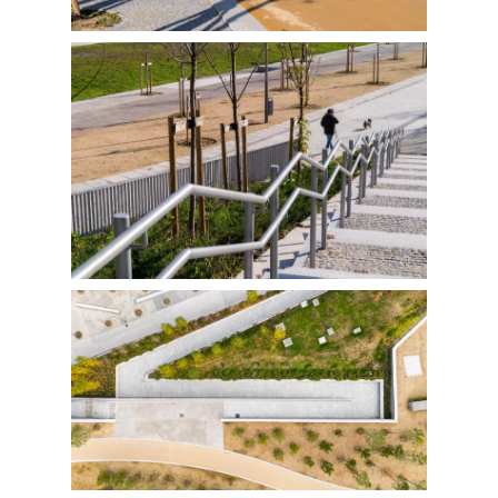
FOTOGRAFÍA
Fotografía de Arquitect
VIDEO
Fotografía de Interiores
DRON
Vivienda
Fotografía Residencial
PERSONAL
Hoteles / Apartame
Fotografía Fase de Eje
PUBLICACIONES
Oficinas
Fotografía de Stand
PRINTS
Retail
SOBRE MÍ
CONTACTO