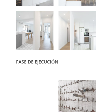
FOTOGRAFÍA
Fotografía de Arquitect
VIDEO
FASE DE EJECUCIÓN
Fotografía de Interiores
DRON
Vivienda
Fotografía Residencial
PERSONAL
Hoteles / Apartame
Fotografía Fase de Eje
PUBLICACIONES
Oficinas
Fotografía de Stand
PRINTS
Retail