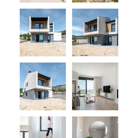
FOTOGRAFÍA
Fotografía de Arquitect
VIDEO
Fotografía de Interiores
DRON
Vivienda
Fotografía Residencial
PERSONAL
Hoteles / Apartame
Fotografía Fase de Eje
PUBLICACIONES
Oficinas
Fotografía de Stand
PRINTS
Retail
SOBRE MÍ