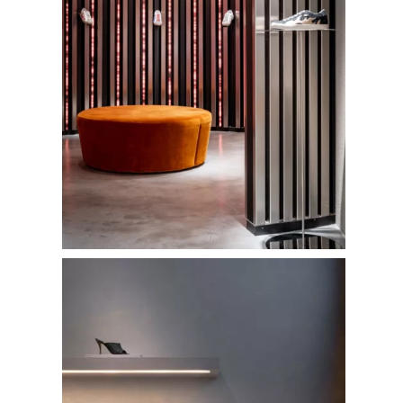
FOTOGRAFÍA
Fotografía de Arquitect
VIDEO
Fotografía de Interiores
DRON
Vivienda
Fotografía Residencial
PERSONAL
Hoteles / Apartame
Fotografía Fase de Eje
PUBLICACIONES
Oficinas
Fotografía de Stand
PRINTS
Retail
SOBRE MÍ