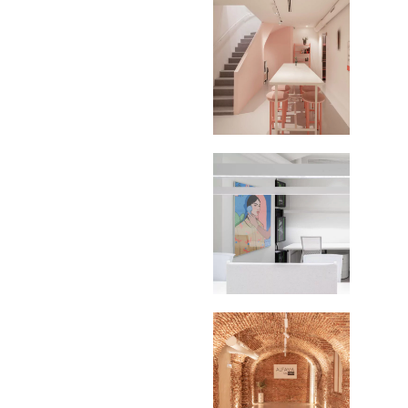
PERSONAL
Hoteles / Apartame
Fotografía Fase de Eje
PUBLICACIONES
Oficinas
Fotografía de Stand
PRINTS
Retail
SOBRE MÍ
CONTACTO