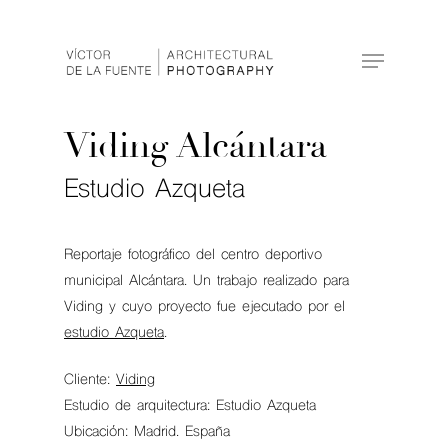
Hit enter to search or ESC to close
Viding Alcántara
Estudio Azqueta
Reportaje fotográfico del centro deportivo
municipal Alcántara. Un trabajo realizado para
Viding y cuyo proyecto fue ejecutado por el
estudio Azqueta
.
Cliente:
Viding
Estudio de arquitectura: Estudio Azqueta
Ubicación: Madrid. España