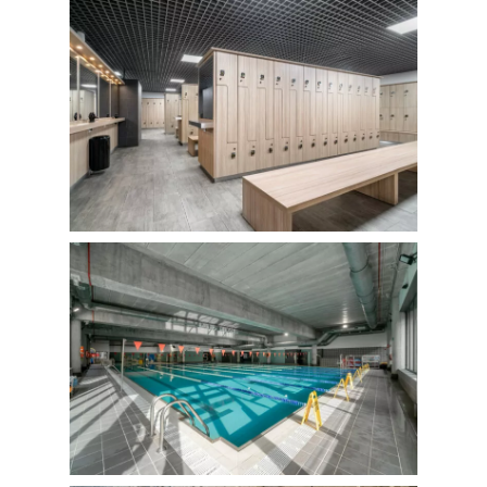
FOTOGRAFÍA
Fotografía de Arquitect
VIDEO
Fotografía de Interiores
DRON
Vivienda
Fotografía Residencial
PERSONAL
Hoteles / Apartame
Fotografía Fase de Eje
PUBLICACIONES
Oficinas
Fotografía de Stand
PRINTS