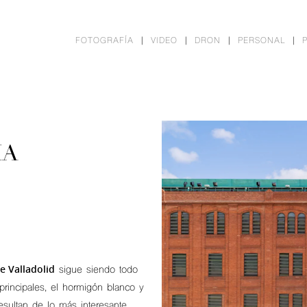
FOTOGRAFÍA
VIDEO
DRON
PERSONAL
IA
e Valladolid
sigue siendo todo
principales, el hormigón blanco y
esultan de lo más interesante