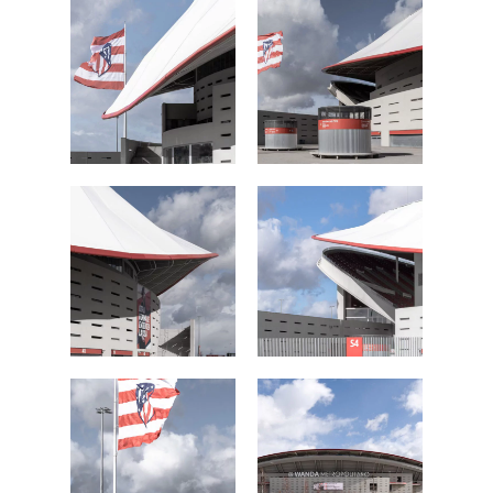
FOTOGRAFÍA
Fotografía de Arquitect
VIDEO
Fotografía de Interiores
DRON
Vivienda
Fotografía Residencial
PERSONAL
Hoteles / Apartame
Fotografía Fase de Eje
PUBLICACIONES
Oficinas
Fotografía de Stand
PRINTS
Retail
SOBRE MÍ
CONTACTO