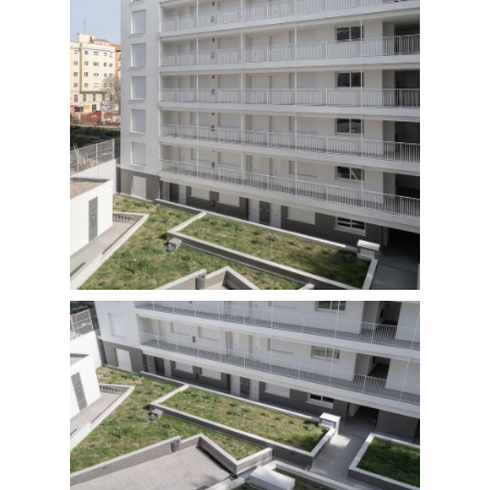
VIDEO
Fotografía de Interiores
DRON
Vivienda
Fotografía Residencial
PERSONAL
Hoteles / Apartame
Fotografía Fase de Eje
PUBLICACIONES
Oficinas
Fotografía de Stand
PRINTS
Retail
SOBRE MÍ
CONTACTO