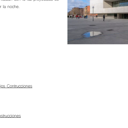
er la noche.
ijos Contrucciones
nstrucciones