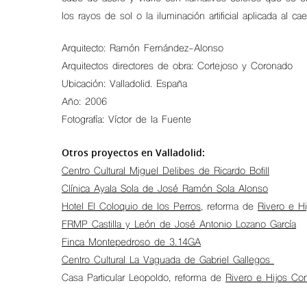
los rayos de sol o la iluminación artificial aplicada al ca
Arquitecto: Ramón Fernández-Alonso
Arquitectos directores de obra: Cortejoso y Coronado
Ubicación: Valladolid. España
Año: 2006
Fotografía: Víctor de la Fuente
Otros proyectos en Valladolid:
Centro Cultural Miguel Delibes de Ricardo Bofill
Clínica Ayala Sola de José Ramón Sola Alonso
Hotel El Coloquio de los Perros,
reforma de
Rivero e H
Hit enter to search or ESC to close
FRMP Castilla y León de José Antonio Lozano García
Finca Montepedroso de 3.14GA
Centro Cultural La Vaguada de Gabriel Gallegos
Casa Particular Leopoldo, reforma de
Rivero e Hijos Co