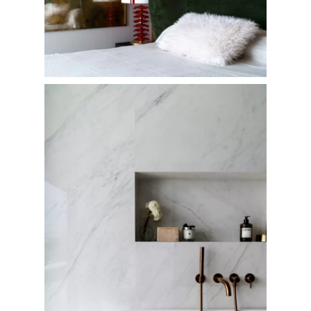
FOTOGRAFÍA
Fotografía de Arquitect
VIDEO
Fotografía de Interiores
DRON
Vivienda
Fotografía Residencial
PERSONAL
Hoteles / Apartame
Fotografía Fase de Eje
PUBLICACIONES
Oficinas
Fotografía de Stand