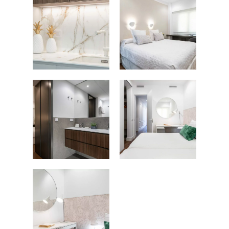
FOTOGRAFÍA
Fotografía de Arquitect
VIDEO
Fotografía de Interiores
DRON
Vivienda
Fotografía Residencial
PERSONAL
Hoteles / Apartame
Fotografía Fase de Eje
PUBLICACIONES
Oficinas
Fotografía de Stand
PRINTS
Retail
SOBRE MÍ
CONTACTO